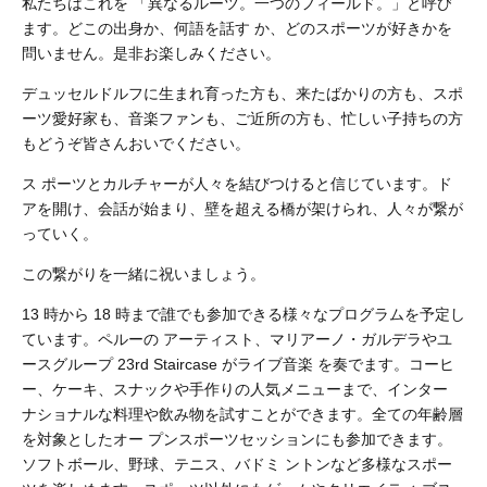
私たちはこれを 「異なるルーツ。一つのフィールド。」と呼び
ます。どこの出身か、何語を話す か、どのスポーツが好きかを
問いません。是非お楽しみください。
デュッセルドルフに生まれ育った方も、来たばかりの方も、スポ
ーツ愛好家も、音楽ファンも、ご近所の方も、忙しい子持ちの方
もどうぞ皆さんおいでください。
ス ポーツとカルチャーが人々を結びつけると信じています。ド
アを開け、会話が始まり、壁を超える橋が架けられ、人々が繋が
っていく。
この繋がりを一緒に祝いましょう。
13 時から 18 時まで誰でも参加できる様々なプログラムを予定し
ています。ペルーの アーティスト、マリアーノ・ガルデラやユ
ースグループ 23rd Staircase がライブ音楽 を奏でます。コーヒ
ー、ケーキ、スナックや手作りの人気メニューまで、インター
ナショナルな料理や飲み物を試すことができます。全ての年齢層
を対象としたオー プンスポーツセッションにも参加できます。
ソフトボール、野球、テニス、バドミ ントンなど多様なスポー