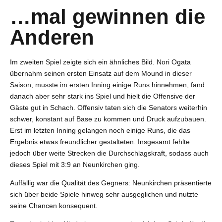
6
…mal gewinnen die
7
Anderen
8
9
Im zweiten Spiel zeigte sich ein ähnliches Bild. Nori Ogata
0
übernahm seinen ersten Einsatz auf dem Mound in dieser
Saison, musste im ersten Inning einige Runs hinnehmen, fand
danach aber sehr stark ins Spiel und hielt die Offensive der
Gäste gut in Schach. Offensiv taten sich die Senators weiterhin
schwer, konstant auf Base zu kommen und Druck aufzubauen.
Erst im letzten Inning gelangen noch einige Runs, die das
Ergebnis etwas freundlicher gestalteten. Insgesamt fehlte
jedoch über weite Strecken die Durchschlagskraft, sodass auch
dieses Spiel mit 3:9 an Neunkirchen ging.
Auffällig war die Qualität des Gegners: Neunkirchen präsentierte
sich über beide Spiele hinweg sehr ausgeglichen und nutzte
seine Chancen konsequent.