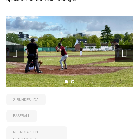
2. BUNDESLIGA
BASEBALL
NEUNKIRCHEN