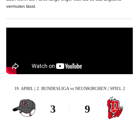
vermuten lässt.
0
1
2
3
4
5
0
6
1
7
19. APRIL | 2. BUNDESLIGA vs NEUNKIRCHEN | SPIEL 2
2
8
3
9
4
0
5