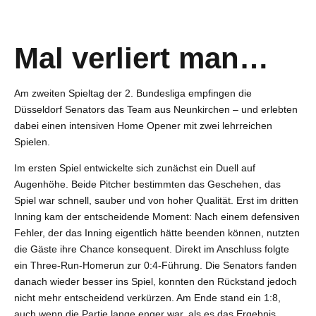
3
0
4
Mal verliert man…
5
6
Am zweiten Spieltag der 2. Bundesliga empfingen die
7
Düsseldorf Senators das Team aus Neunkirchen – und erlebten
dabei einen intensiven Home Opener mit zwei lehrreichen
8
Spielen.
9
Im ersten Spiel entwickelte sich zunächst ein Duell auf
0
Augenhöhe. Beide Pitcher bestimmten das Geschehen, das
Spiel war schnell, sauber und von hoher Qualität. Erst im dritten
Inning kam der entscheidende Moment: Nach einem defensiven
Fehler, der das Inning eigentlich hätte beenden können, nutzten
die Gäste ihre Chance konsequent. Direkt im Anschluss folgte
ein Three-Run-Homerun zur 0:4-Führung. Die Senators fanden
danach wieder besser ins Spiel, konnten den Rückstand jedoch
nicht mehr entscheidend verkürzen. Am Ende stand ein 1:8,
auch wenn die Partie lange enger war, als es das Ergebnis