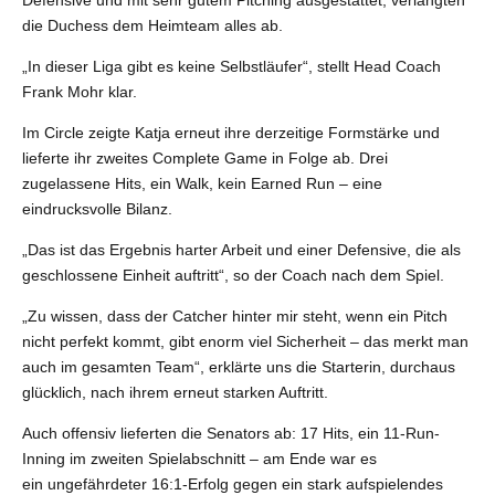
Defensive und mit sehr gutem Pitching ausgestattet, verlangten
die Duchess dem Heimteam alles ab.
„In dieser Liga gibt es keine Selbstläufer“, stellt Head Coach
Frank Mohr klar.
Im Circle zeigte Katja erneut ihre derzeitige Formstärke und
lieferte ihr zweites Complete Game in Folge ab. Drei
zugelassene Hits, ein Walk, kein Earned Run – eine
eindrucksvolle Bilanz.
„Das ist das Ergebnis harter Arbeit und einer Defensive, die als
geschlossene Einheit auftritt“, so der Coach nach dem Spiel.
„Zu wissen, dass der Catcher hinter mir steht, wenn ein Pitch
nicht perfekt kommt, gibt enorm viel Sicherheit – das merkt man
auch im gesamten Team“, erklärte uns die Starterin, durchaus
glücklich, nach ihrem erneut starken Auftritt.
Auch offensiv lieferten die Senators ab: 17 Hits, ein 11-Run-
Inning im zweiten Spielabschnitt – am Ende war es
ein ungefährdeter 16:1-Erfolg gegen ein stark aufspielendes