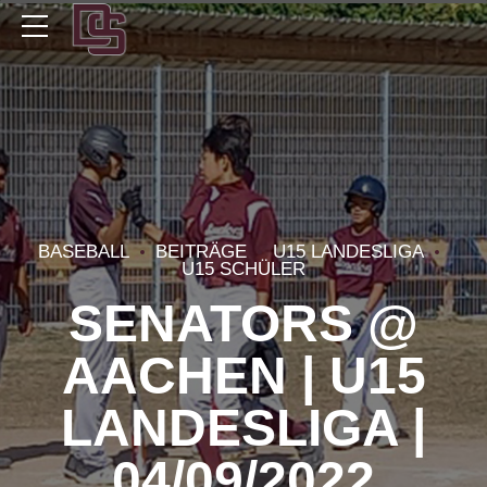
BASEBALL
BEITRÄGE
U15 LANDESLIGA
U15 SCHÜLER
SENATORS @
AACHEN | U15
LANDESLIGA |
04/09/2022