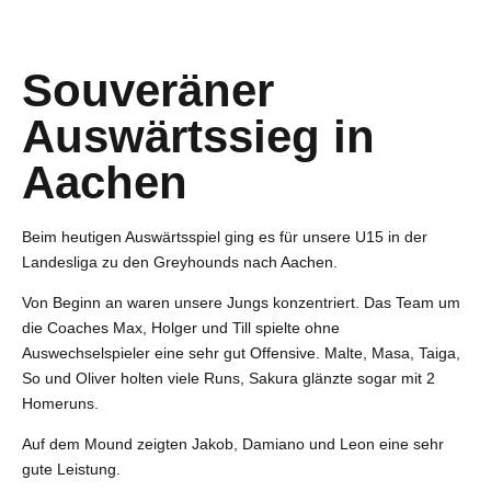
7
5
7
8
6
8
Souveräner
9
7
9
Auswärtssieg in
0
8
0
9
Aachen
0
Beim heutigen Auswärtsspiel ging es für unsere U15 in der
Landesliga zu den Greyhounds nach Aachen.
Von Beginn an waren unsere Jungs konzentriert. Das Team um
die Coaches Max, Holger und Till spielte ohne
Auswechselspieler eine sehr gut Offensive. Malte, Masa, Taiga,
So und Oliver holten viele Runs, Sakura glänzte sogar mit 2
Homeruns.
Auf dem Mound zeigten Jakob, Damiano und Leon eine sehr
gute Leistung.