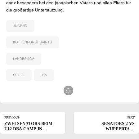
ganz besonders bei den japanischen Vätern und allen Eltern für
die großartige Unterstützung.
JUGEND
KOTTENFORST SAINTS
LANDESLIGA
SPIELE
U15
PREVIOUS
NEXT
ZWEI SENATORS BEIM
SENATORS 2 VS
U12 DBA CAMP IN
WUPPERTAL |
SCHRIESHEIM
LANDESLIGA | 18/06/2022