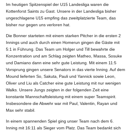
7
7
7
Im heutigen Spitzenspiel der U15 Landesliga waren die
8
8
8
Kottenforst Saints zu Gast. Unsere in der Landesliga bisher
ungeschlagene U15 empfing das zweitplatzierte Team, das
9
9
9
bisher nur gegen uns verloren hat.
0
0
0
Die Bonner starteten mit einem starken Pitcher in die ersten 2
Innings und auch durch einen Homerun gingen die Gäste mit
5:1 in Führung. Das Team um Holger und Till bewahrte die
Konzentration und am Schlag zeigten Matheo, Massa, Sosuke
und Damiano dann eine sehr gute Leistung. Mit einem 11:5
Vorsprung gingen unsere Senators in das vierte Inning. Auf dem
Mound lieferten So, Sakuta, Pauli und Yannick sowie Leon,
Oliver und Liu als Catcher eine gute Leistung mit nur wenigen
Walks. Unsere Jungs zeigten in der folgenden Zeit eine
konstante Mannschaftsleistung mit einem super Teamspirit.
Insbesondere die Abwehr war mit Paul, Valentin, Rayan und
Max sehr stabil.
In einem spannenden Spiel ging unser Team nach dem 6.
Inning mit 16:11 als Sieger vom Platz. Das Team bedankt sich