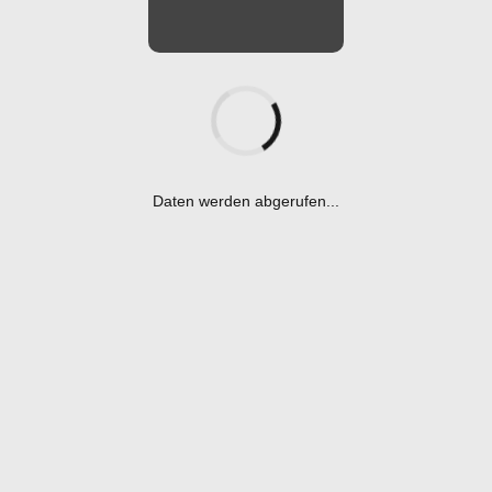
SOFTBALL
PREVIOUS
NEXT
Daten werden abgerufen...
SENATORS 2 VS
SENATORS 2 @
HOCHDAHL |
WUPPERTAL |
LANDESLIGA | 21/08/2022
LANDESLIGA | 28/08/2022
ÜBER DIE SENATORS